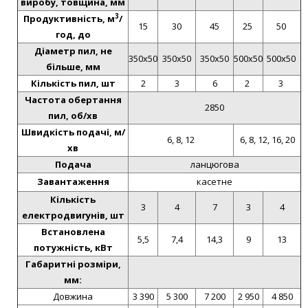
виробу, товщина, мм
3
Продуктивність, м
/
15
30
45
25
50
год, до
Діаметр пил, не
350х50
350х50
350х50
500х50
500х50
більше, мм
Кількість пил, шт
2
3
6
2
3
Частота обертання
2850
пил, об/хв
Швидкість подачі, м/
6, 8, 12
6, 8, 12, 16, 20
хв
Подача
ланцюгова
Завантаження
касетне
Кількість
3
4
7
3
4
електродвигунів, шт
Встановлена
5,5
7,4
14,3
9
13
потужність, кВт
Габаритні розміри,
мм:
Довжина
3 390
5 300
7 200
2 950
4 850