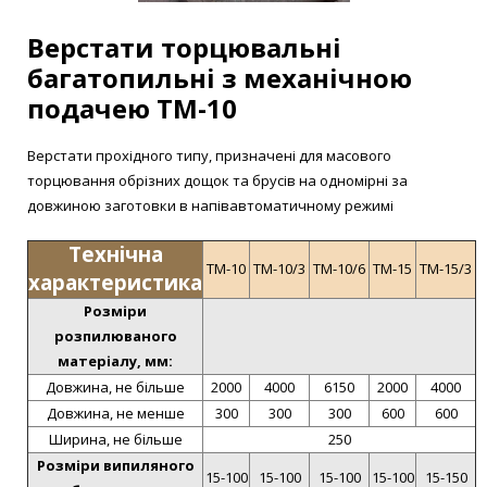
Верстати торцювальні
багатопильні з механічною
подачею ТМ-10
Верстати прохідного типу, призначені для масового
торцювання обрізних дощок та брусів на одномірні за
довжиною заготовки в напівавтоматичному режимі
Технічна
ТМ-10
ТМ-10/3
ТМ-10/6
ТМ-15
ТМ-15/3
характеристика
Розміри
розпилюваного
матеріалу, мм:
Довжина, не більше
2000
4000
6150
2000
4000
Довжина, не менше
300
300
300
600
600
Ширина, не більше
250
Розміри випиляного
15-100
15-100
15-100
15-100
15-150