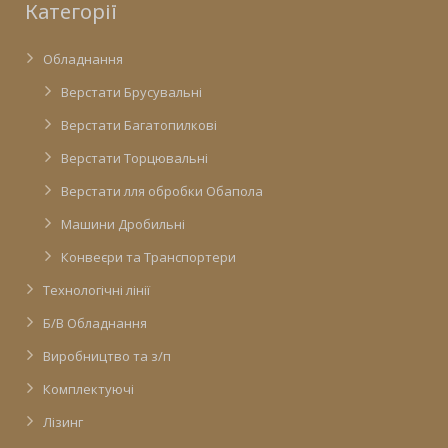
Категорії
Обладнання
Верстати Брусувальні
Верстати Багатопилкові
Верстати Торцювальні
Верстати лля обробки Обапола
Машини Дробильні
Конвеєри та Транспортери
Технологічні лінії
Б/В Обладнання
Виробництво та з/п
Комплектуючі
Лізинг