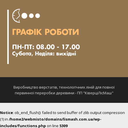
Виробництво верстатів, технологічних ліній для повної
первинної переробки деревини - ПП "КіверціЛісМаш"
Notice
: ob_end_flush(): failed to send buffer of zlib output compression
(1) in
/home2/webmisto/domains/lismash.com.ua/wp-
includes/functions.php
on line
5309