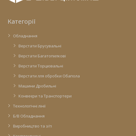
Категорії
Обладнання
Верстати Брусувальні
Верстати Багатопилкові
Верстати Торцювальні
Верстати лля обробки Обапола
Машини Дробильні
Конвеєри та Транспортери
Технологічні лінії
Б/В Обладнання
Виробництво та з/п