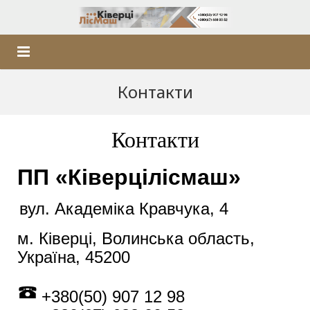
Головна
Контакти
Обладнання
Контакти
Технологічні лінії
Верстати Брусувальні
ПП «Ківерцілісмаш»
Б/В Обладнання
Верстати Багатопилкові
вул. Академіка Кравчука, 4
Виробництво та з/п
Версати Торцювальні
м. Ківерці, Волинська область,
Комплектуючі
Верстати Обрізні
Україна, 45200
Лізинг
Верстати для переробки Обапола
+380(50) 907 12 98
Контакти
Машини Дробильні