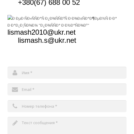
+380(67) 688 00 52
Конвеєри та Транспортери
lismash2010@ukr.net
lismash.s@ukr.net