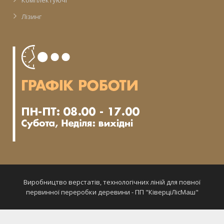
Комплектуючі
Лізинг
Виробництво верстатів, технологічних ліній для повної
первинної переробки деревини - ПП "КіверціЛісМаш"