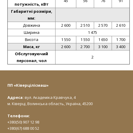
45
56
76
91
потужність, кВт
Габаритні розміри,
мм:
Довжина
2 600
2 510
2 570
2 610
Ширина
1 475
Висота
1 550
1 550
1 650
1 700
Маса, кг
2 600
2 700
3 100
3 400
Обслуговуючий
2
персонал, чол
ПП «Ківерцілісмаш»
Адреса:
вул. Академіка Кравчука, 4
м. Ківерці, Волинська область, Україна, 45200
Телефони:
+380(50) 907 12 98
+380(67) 688 00 52