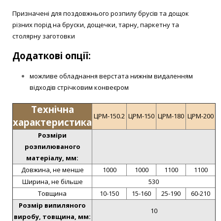
Призначені для поздовжнього розпилу брусів та дощок
різних порід на бруски, дощечки, тарну, паркетну та
столярну заготовки
Додаткові опції:
можливе обладнання верстата нижнім видаленням
відходів стрічковим конвеєром
Технічна
ЦРМ-150.2
ЦРМ-150
ЦРМ-180
ЦРМ-200
характеристика
Розміри
розпилюваного
матеріалу, мм:
Довжина, не менше
1000
1000
1100
1100
Ширина, не більше
530
Товщина
10-150
15-160
25-190
60-210
Розмір випиляного
10
виробу, товщина, мм: