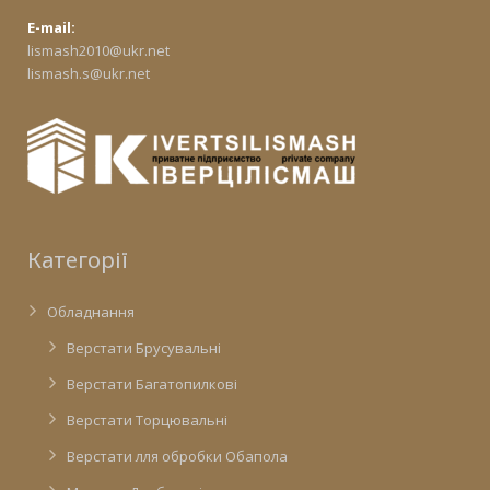
E-mail:
lismash2010@ukr.net
lismash.s@ukr.net
Категорії
Обладнання
Верстати Брусувальні
Верстати Багатопилкові
Верстати Торцювальні
Верстати лля обробки Обапола