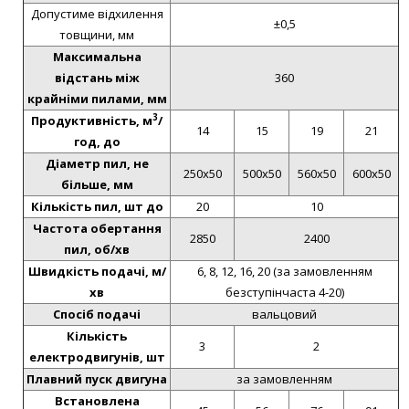
Допустиме відхилення
±0,5
товщини, мм
Максимальна
відстань між
360
крайніми пилами, мм
3
Продуктивність, м
/
14
15
19
21
год, до
Діаметр пил, не
250х50
500х50
560х50
600х50
більше, мм
Кількість пил, шт до
20
10
Частота обертання
2850
2400
пил, об/хв
Швидкість подачі, м/
6, 8, 12, 16, 20 (за замовленням
хв
безступінчаста 4-20)
Спосіб подачі
вальцовий
Кількість
3
2
електродвигунів, шт
Плавний пуск двигуна
за замовленням
Встановлена